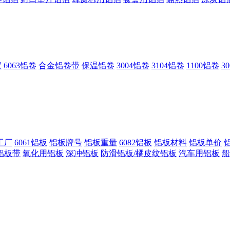
家
6063铝卷
合金铝卷带
保温铝卷
3004铝卷
3104铝卷
1100铝卷
3
工厂
6061铝板
铝板牌号
铝板重量
6082铝板
铝板材料
铝板单价
铝板带
氧化用铝板
深冲铝板
防滑铝板/橘皮纹铝板
汽车用铝板
船