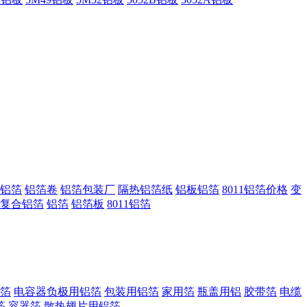
铝箔
铝箔卷
铝箔包装厂
隔热铝箔纸
铝板铝箔
8011铝箔价格
变
复合铝箔
铝箔
铝箔板
8011铝箔
箔
电容器负极用铝箔
包装用铝箔
家用箔
瓶盖用铝
胶带箔
电缆
箔
容器箔
散热翅片用铝箔