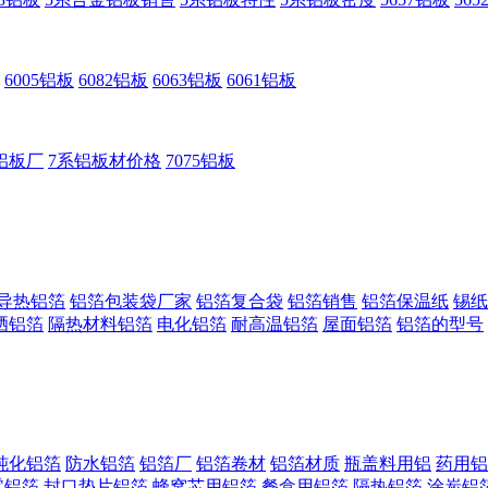
6005铝板
6082铝板
6063铝板
6061铝板
铝板厂
7系铝板材价格
7075铝板
导热铝箔
铝箔包装袋厂家
铝箔复合袋
铝箔销售
铝箔保温纸
锡纸
晒铝箔
隔热材料铝箔
电化铝箔
耐高温铝箔
屋面铝箔
铝箔的型号
钝化铝箔
防水铝箔
铝箔厂
铝箔卷材
铝箔材质
瓶盖料用铝
药用铝
零铝箔
封口垫片铝箔
蜂窝芯用铝箔
餐盒用铝箔
隔热铝箔
涂炭铝