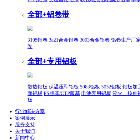
全部+
铝卷带
3105铝卷
3a21合金铝卷
3003合金铝卷
铝卷生产厂
卷
全部+
专用铝板
散热铝板
保温压型铝板
5083铝板
5052铝板
铝板加
面铝板
PS版基/CTP版基
电池壳用铝板
淬火、拉伸
板
行业解决方案
案例展示
服务支持
关于我们
新闻中心