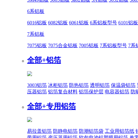
6系铝板
6016铝板
6082铝板
6061铝板
6系铝板型号
6101铝板
7系铝板
7075铝板
7075合金铝板
7005铝板
7系铝板型号
7系
全部+
铝箔
3003铝箔
冰柜铝箔
防热铝箔
透明铝箔
保温袋铝箔
压器铝箔
铝箔复合材料
铝箔保护层
电容器铝箔
防
全部+
专用铝箔
易拉盖铝箔
防静电铝箔
防潮铝箔袋
工业用铝箔纸
带用铝箔
变压器用铝箔
软包电池铝塑膜用铝箔
单