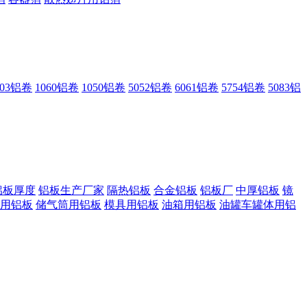
003铝卷
1060铝卷
1050铝卷
5052铝卷
6061铝卷
5754铝卷
5083铝
铝板厚度
铝板生产厂家
隔热铝板
合金铝板
铝板厂
中厚铝板
镜
用铝板
储气筒用铝板
模具用铝板
油箱用铝板
油罐车罐体用铝