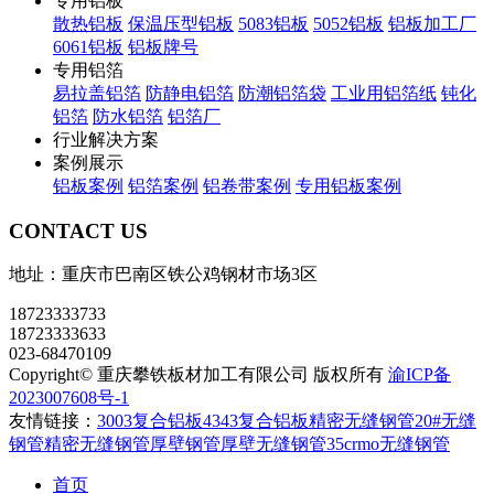
专用铝板
散热铝板
保温压型铝板
5083铝板
5052铝板
铝板加工厂
6061铝板
铝板牌号
专用铝箔
易拉盖铝箔
防静电铝箔
防潮铝箔袋
工业用铝箔纸
钝化
铝箔
防水铝箔
铝箔厂
行业解决方案
案例展示
铝板案例
铝箔案例
铝卷带案例
专用铝板案例
CONTACT US
地址：重庆市巴南区铁公鸡钢材市场3区
18723333733
18723333633
023-68470109
Copyright© 重庆攀铁板材加工有限公司 版权所有
渝ICP备
2023007608号-1
友情链接：
3003复合铝板
4343复合铝板
精密无缝钢管
20#无缝
钢管
精密无缝钢管
厚壁钢管
厚壁无缝钢管
35crmo无缝钢管
首页