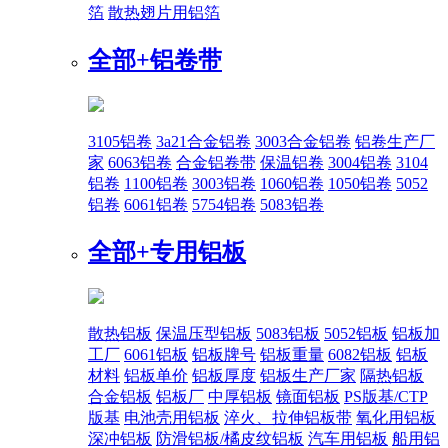
箔
散热翅片用铝箔
全部+
铝卷带
3105铝卷
3a21合金铝卷
3003合金铝卷
铝卷生产厂
家
6063铝卷
合金铝卷带
保温铝卷
3004铝卷
3104
铝卷
1100铝卷
3003铝卷
1060铝卷
1050铝卷
5052
铝卷
6061铝卷
5754铝卷
5083铝卷
全部+
专用铝板
散热铝板
保温压型铝板
5083铝板
5052铝板
铝板加
工厂
6061铝板
铝板牌号
铝板重量
6082铝板
铝板
材料
铝板单价
铝板厚度
铝板生产厂家
隔热铝板
合金铝板
铝板厂
中厚铝板
镜面铝板
PS版基/CTP
版基
电池壳用铝板
淬火、拉伸铝板带
氧化用铝板
深冲铝板
防滑铝板/橘皮纹铝板
汽车用铝板
船用铝