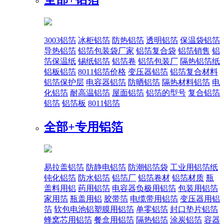
3003铝箔
冰柜铝箔
防热铝箔
透明铝箔
保温袋铝箔
导热铝箔
铝箔包装袋厂家
铝箔复合袋
铝箔销售
铝
箔保温纸
锡纸铝箔
铝箔卷
铝箔包装厂
隔热铝箔纸
铝板铝箔
8011铝箔价格
变压器铝箔
铝箔复合材料
铝箔保护层
电容器铝箔
防晒铝箔
隔热材料铝箔
电
化铝箔
耐高温铝箔
屋面铝箔
铝箔的型号
复合铝箔
铝箔
铝箔板
8011铝箔
全部+
专用铝箔
易拉盖铝箔
防静电铝箔
防潮铝箔袋
工业用铝箔纸
钝化铝箔
防水铝箔
铝箔厂
铝箔卷材
铝箔材质
瓶
盖料用铝
药用铝箔
电容器负极用铝箔
包装用铝箔
家用箔
瓶盖用铝
胶带箔
电缆带用铝箔
变压器用铝
箔
软包电池铝塑膜用铝箔
单零铝箔
封口垫片铝箔
蜂窝芯用铝箔
餐盒用铝箔
隔热铝箔
涂炭铝箔
容器