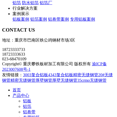
铝箔
防水铝箔
铝箔厂
行业解决方案
案例展示
铝板案例
铝箔案例
铝卷带案例
专用铝板案例
CONTACT US
地址：重庆市巴南区铁公鸡钢材市场3区
18723333733
18723333633
023-68470109
Copyright© 重庆攀铁板材加工有限公司 版权所有
渝ICP备
2023007608号-1
友情链接：
3003复合铝板
4343复合铝板
精密无缝钢管
20#无缝
钢管
精密无缝钢管
厚壁钢管
厚壁无缝钢管
35crmo无缝钢管
首页
产品中心
铝板
铝箔
铝卷带