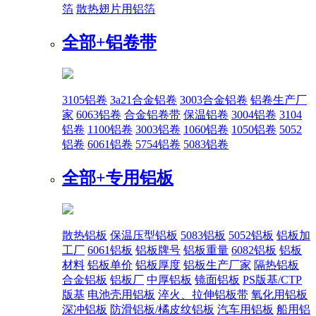
箔
散热翅片用铝箔
全部+
铝卷带
3105铝卷
3a21合金铝卷
3003合金铝卷
铝卷生产厂
家
6063铝卷
合金铝卷带
保温铝卷
3004铝卷
3104
铝卷
1100铝卷
3003铝卷
1060铝卷
1050铝卷
5052
铝卷
6061铝卷
5754铝卷
5083铝卷
全部+
专用铝板
散热铝板
保温压型铝板
5083铝板
5052铝板
铝板加
工厂
6061铝板
铝板牌号
铝板重量
6082铝板
铝板
材料
铝板单价
铝板厚度
铝板生产厂家
隔热铝板
合金铝板
铝板厂
中厚铝板
镜面铝板
PS版基/CTP
版基
电池壳用铝板
淬火、拉伸铝板带
氧化用铝板
深冲铝板
防滑铝板/橘皮纹铝板
汽车用铝板
船用铝