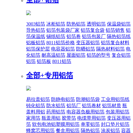
3003铝箔
冰柜铝箔
防热铝箔
透明铝箔
保温袋铝箔
导热铝箔
铝箔包装袋厂家
铝箔复合袋
铝箔销售
铝
箔保温纸
锡纸铝箔
铝箔卷
铝箔包装厂
隔热铝箔纸
铝板铝箔
8011铝箔价格
变压器铝箔
铝箔复合材料
铝箔保护层
电容器铝箔
防晒铝箔
隔热材料铝箔
电
化铝箔
耐高温铝箔
屋面铝箔
铝箔的型号
复合铝箔
铝箔
铝箔板
8011铝箔
全部+
专用铝箔
易拉盖铝箔
防静电铝箔
防潮铝箔袋
工业用铝箔纸
钝化铝箔
防水铝箔
铝箔厂
铝箔卷材
铝箔材质
瓶
盖料用铝
药用铝箔
电容器负极用铝箔
包装用铝箔
家用箔
瓶盖用铝
胶带箔
电缆带用铝箔
变压器用铝
箔
软包电池铝塑膜用铝箔
单零铝箔
封口垫片铝箔
蜂窝芯用铝箔
餐盒用铝箔
隔热铝箔
涂炭铝箔
容器