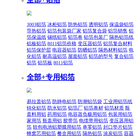
3003铝箔
冰柜铝箔
防热铝箔
透明铝箔
保温袋铝箔
导热铝箔
铝箔包装袋厂家
铝箔复合袋
铝箔销售
铝
箔保温纸
锡纸铝箔
铝箔卷
铝箔包装厂
隔热铝箔纸
铝板铝箔
8011铝箔价格
变压器铝箔
铝箔复合材料
铝箔保护层
电容器铝箔
防晒铝箔
隔热材料铝箔
电
化铝箔
耐高温铝箔
屋面铝箔
铝箔的型号
复合铝箔
铝箔
铝箔板
8011铝箔
全部+
专用铝箔
易拉盖铝箔
防静电铝箔
防潮铝箔袋
工业用铝箔纸
钝化铝箔
防水铝箔
铝箔厂
铝箔卷材
铝箔材质
瓶
盖料用铝
药用铝箔
电容器负极用铝箔
包装用铝箔
家用箔
瓶盖用铝
胶带箔
电缆带用铝箔
变压器用铝
箔
软包电池铝塑膜用铝箔
单零铝箔
封口垫片铝箔
蜂窝芯用铝箔
餐盒用铝箔
隔热铝箔
涂炭铝箔
容器