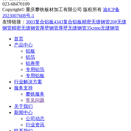
023-68470109
Copyright© 重庆攀铁板材加工有限公司 版权所有
渝ICP备
2023007608号-1
友情链接：
3003复合铝板
4343复合铝板
精密无缝钢管
20#无缝
钢管
精密无缝钢管
厚壁钢管
厚壁无缝钢管
35crmo无缝钢管
首页
产品中心
铝板
铝箔
铝卷带
专用铝箔
专用铝板
行业解决方案
服务支持
攀铁服务
常见问题
关于我们
新闻中心
公司动态
行业资讯
联系我们