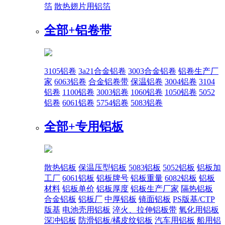
箔
散热翅片用铝箔
全部+
铝卷带
3105铝卷
3a21合金铝卷
3003合金铝卷
铝卷生产厂
家
6063铝卷
合金铝卷带
保温铝卷
3004铝卷
3104
铝卷
1100铝卷
3003铝卷
1060铝卷
1050铝卷
5052
铝卷
6061铝卷
5754铝卷
5083铝卷
全部+
专用铝板
散热铝板
保温压型铝板
5083铝板
5052铝板
铝板加
工厂
6061铝板
铝板牌号
铝板重量
6082铝板
铝板
材料
铝板单价
铝板厚度
铝板生产厂家
隔热铝板
合金铝板
铝板厂
中厚铝板
镜面铝板
PS版基/CTP
版基
电池壳用铝板
淬火、拉伸铝板带
氧化用铝板
深冲铝板
防滑铝板/橘皮纹铝板
汽车用铝板
船用铝