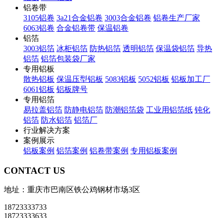
铝卷带
3105铝卷
3a21合金铝卷
3003合金铝卷
铝卷生产厂家
6063铝卷
合金铝卷带
保温铝卷
铝箔
3003铝箔
冰柜铝箔
防热铝箔
透明铝箔
保温袋铝箔
导热
铝箔
铝箔包装袋厂家
专用铝板
散热铝板
保温压型铝板
5083铝板
5052铝板
铝板加工厂
6061铝板
铝板牌号
专用铝箔
易拉盖铝箔
防静电铝箔
防潮铝箔袋
工业用铝箔纸
钝化
铝箔
防水铝箔
铝箔厂
行业解决方案
案例展示
铝板案例
铝箔案例
铝卷带案例
专用铝板案例
CONTACT US
地址：重庆市巴南区铁公鸡钢材市场3区
18723333733
18723333633