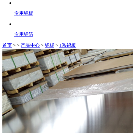
专用铝板
专用铝箔
首页
>
>
产品中心
>
铝板
>
1系铝板