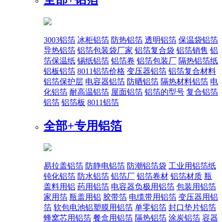
3003铝箔
冰柜铝箔
防热铝箔
透明铝箔
保温袋铝箔
导热铝箔
铝箔包装袋厂家
铝箔复合袋
铝箔销售
铝
箔保温纸
锡纸铝箔
铝箔卷
铝箔包装厂
隔热铝箔纸
铝板铝箔
8011铝箔价格
变压器铝箔
铝箔复合材料
铝箔保护层
电容器铝箔
防晒铝箔
隔热材料铝箔
电
化铝箔
耐高温铝箔
屋面铝箔
铝箔的型号
复合铝箔
铝箔
铝箔板
8011铝箔
全部+
专用铝箔
易拉盖铝箔
防静电铝箔
防潮铝箔袋
工业用铝箔纸
钝化铝箔
防水铝箔
铝箔厂
铝箔卷材
铝箔材质
瓶
盖料用铝
药用铝箔
电容器负极用铝箔
包装用铝箔
家用箔
瓶盖用铝
胶带箔
电缆带用铝箔
变压器用铝
箔
软包电池铝塑膜用铝箔
单零铝箔
封口垫片铝箔
蜂窝芯用铝箔
餐盒用铝箔
隔热铝箔
涂炭铝箔
容器