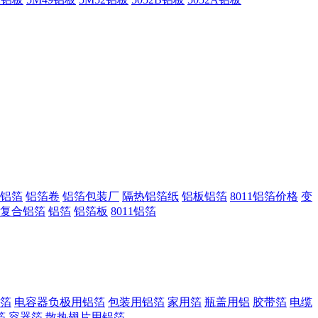
铝箔
铝箔卷
铝箔包装厂
隔热铝箔纸
铝板铝箔
8011铝箔价格
变
复合铝箔
铝箔
铝箔板
8011铝箔
箔
电容器负极用铝箔
包装用铝箔
家用箔
瓶盖用铝
胶带箔
电缆
箔
容器箔
散热翅片用铝箔