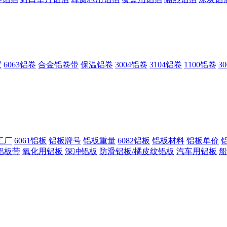
家
6063铝卷
合金铝卷带
保温铝卷
3004铝卷
3104铝卷
1100铝卷
3
工厂
6061铝板
铝板牌号
铝板重量
6082铝板
铝板材料
铝板单价
铝板带
氧化用铝板
深冲铝板
防滑铝板/橘皮纹铝板
汽车用铝板
船