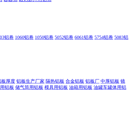
003铝卷
1060铝卷
1050铝卷
5052铝卷
6061铝卷
5754铝卷
5083铝
铝板厚度
铝板生产厂家
隔热铝板
合金铝板
铝板厂
中厚铝板
镜
用铝板
储气筒用铝板
模具用铝板
油箱用铝板
油罐车罐体用铝