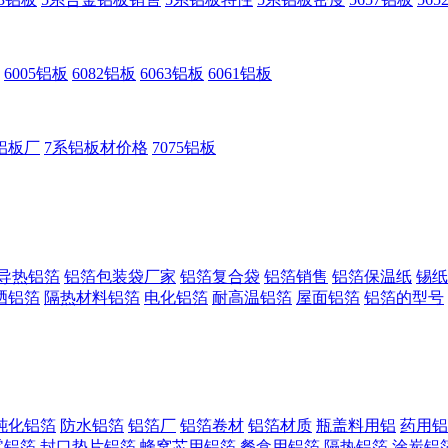
6005铝板
6082铝板
6063铝板
6061铝板
铝板厂
7系铝板材价格
7075铝板
导热铝箔
铝箔包装袋厂家
铝箔复合袋
铝箔销售
铝箔保温纸
锡纸
晒铝箔
隔热材料铝箔
电化铝箔
耐高温铝箔
屋面铝箔
铝箔的型号
钝化铝箔
防水铝箔
铝箔厂
铝箔卷材
铝箔材质
瓶盖料用铝
药用铝
零铝箔
封口垫片铝箔
蜂窝芯用铝箔
餐盒用铝箔
隔热铝箔
涂炭铝