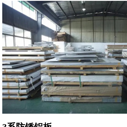
3系防锈铝板