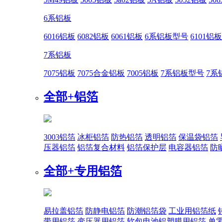
6系铝板
6016铝板
6082铝板
6061铝板
6系铝板型号
6101铝板
7系铝板
7075铝板
7075合金铝板
7005铝板
7系铝板型号
7系
全部+
铝箔
3003铝箔
冰柜铝箔
防热铝箔
透明铝箔
保温袋铝箔
压器铝箔
铝箔复合材料
铝箔保护层
电容器铝箔
防
全部+
专用铝箔
易拉盖铝箔
防静电铝箔
防潮铝箔袋
工业用铝箔纸
带用铝箔
变压器用铝箔
软包电池铝塑膜用铝箔
单