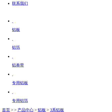
联系我们
铝板
铝箔
铝卷带
专用铝板
专用铝箔
首页
>
>
产品中心
>
铝板
>
3系铝板