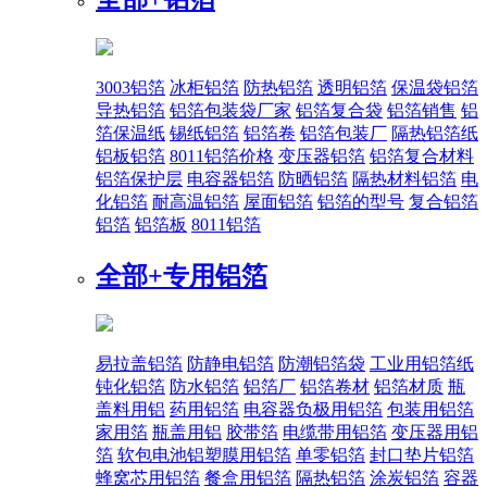
3003铝箔
冰柜铝箔
防热铝箔
透明铝箔
保温袋铝箔
导热铝箔
铝箔包装袋厂家
铝箔复合袋
铝箔销售
铝
箔保温纸
锡纸铝箔
铝箔卷
铝箔包装厂
隔热铝箔纸
铝板铝箔
8011铝箔价格
变压器铝箔
铝箔复合材料
铝箔保护层
电容器铝箔
防晒铝箔
隔热材料铝箔
电
化铝箔
耐高温铝箔
屋面铝箔
铝箔的型号
复合铝箔
铝箔
铝箔板
8011铝箔
全部+
专用铝箔
易拉盖铝箔
防静电铝箔
防潮铝箔袋
工业用铝箔纸
钝化铝箔
防水铝箔
铝箔厂
铝箔卷材
铝箔材质
瓶
盖料用铝
药用铝箔
电容器负极用铝箔
包装用铝箔
家用箔
瓶盖用铝
胶带箔
电缆带用铝箔
变压器用铝
箔
软包电池铝塑膜用铝箔
单零铝箔
封口垫片铝箔
蜂窝芯用铝箔
餐盒用铝箔
隔热铝箔
涂炭铝箔
容器