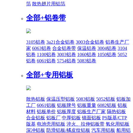
箔
散热翅片用铝箔
全部+
铝卷带
3105铝卷
3a21合金铝卷
3003合金铝卷
铝卷生产厂
家
6063铝卷
合金铝卷带
保温铝卷
3004铝卷
3104
铝卷
1100铝卷
3003铝卷
1060铝卷
1050铝卷
5052
铝卷
6061铝卷
5754铝卷
5083铝卷
全部+
专用铝板
散热铝板
保温压型铝板
5083铝板
5052铝板
铝板加
工厂
6061铝板
铝板牌号
铝板重量
6082铝板
铝板
材料
铝板单价
铝板厚度
铝板生产厂家
隔热铝板
合金铝板
铝板厂
中厚铝板
镜面铝板
PS版基/CTP
版基
电池壳用铝板
淬火、拉伸铝板带
氧化用铝板
深冲铝板
防滑铝板/橘皮纹铝板
汽车用铝板
船用铝