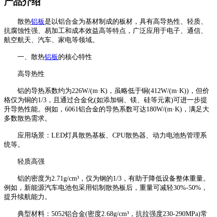
产品介绍
散热
铝板
是以铝合金为基材制成的板材，具有高导热性、轻质、
抗腐蚀性强、易加工和成本效益高等特点，广泛应用于电子、通信、
航空航天、汽车、家电等领域。
一、散热
铝板
的核心特性
高导热性
铝的导热系数约为226W/(m·K)，虽略低于铜(412W/(m·K))，但价
格仅为铜的1/3，且通过合金化(如添加铜、镁、硅等元素)可进一步提
升导热性能。例如，6061铝合金的导热系数可达180W/(m·K)，满足大
多数散热需求。
应用场景：LED灯具散热基板、CPU散热器、动力电池热管理系
统等。
轻质高强
铝的密度为2.71g/cm³，仅为钢的1/3，有助于降低设备整体重量。
例如，新能源汽车电池包采用铝制散热板后，重量可减轻30%-50%，
提升续航能力。
典型材料：5052铝合金(密度2.68g/cm³，抗拉强度230-290MPa)常