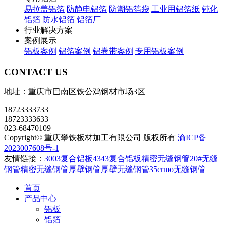
易拉盖铝箔
防静电铝箔
防潮铝箔袋
工业用铝箔纸
钝化
铝箔
防水铝箔
铝箔厂
行业解决方案
案例展示
铝板案例
铝箔案例
铝卷带案例
专用铝板案例
CONTACT US
地址：重庆市巴南区铁公鸡钢材市场3区
18723333733
18723333633
023-68470109
Copyright© 重庆攀铁板材加工有限公司 版权所有
渝ICP备
2023007608号-1
友情链接：
3003复合铝板
4343复合铝板
精密无缝钢管
20#无缝
钢管
精密无缝钢管
厚壁钢管
厚壁无缝钢管
35crmo无缝钢管
首页
产品中心
铝板
铝箔