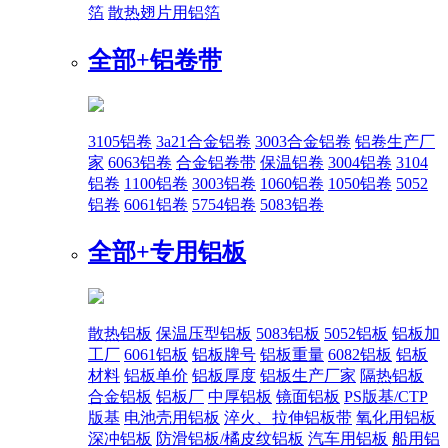
箔
散热翅片用铝箔
全部+
铝卷带
3105铝卷
3a21合金铝卷
3003合金铝卷
铝卷生产厂
家
6063铝卷
合金铝卷带
保温铝卷
3004铝卷
3104
铝卷
1100铝卷
3003铝卷
1060铝卷
1050铝卷
5052
铝卷
6061铝卷
5754铝卷
5083铝卷
全部+
专用铝板
散热铝板
保温压型铝板
5083铝板
5052铝板
铝板加
工厂
6061铝板
铝板牌号
铝板重量
6082铝板
铝板
材料
铝板单价
铝板厚度
铝板生产厂家
隔热铝板
合金铝板
铝板厂
中厚铝板
镜面铝板
PS版基/CTP
版基
电池壳用铝板
淬火、拉伸铝板带
氧化用铝板
深冲铝板
防滑铝板/橘皮纹铝板
汽车用铝板
船用铝