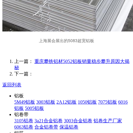
上海展会展出的5083超宽铝板
上一篇：
重庆攀铁铝材5052铝板销量稳步攀升原因大揭
秘
下一篇：
返回列表
铝板
5M49铝板
3003铝板
2A12铝板
1050铝板
7075铝板
6016
铝板
5005铝板
铝卷带
3105铝卷
3a21合金铝卷
3003合金铝卷
铝卷生产厂家
6063铝卷
合金铝卷带
保温铝卷