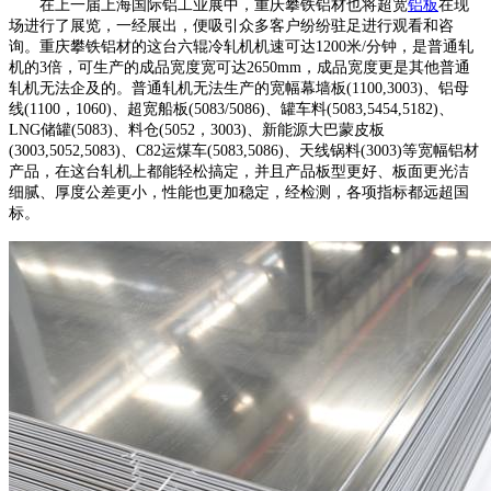
在上一届上海国际铝工业展中，重庆攀铁铝材也将超宽
铝板
在现
场进行了展览，一经展出，便吸引众多客户纷纷驻足进行观看和咨
询。重庆攀铁铝材的这台六辊冷轧机机速可达1200米/分钟，是普通轧
机的3倍，可生产的成品宽度宽可达2650mm，成品宽度更是其他普通
轧机无法企及的。普通轧机无法生产的宽幅幕墙板(1100,3003)、铝母
线(1100，1060)、超宽船板(5083/5086)、罐车料(5083,5454,5182)、
LNG储罐(5083)、料仓(5052，3003)、新能源大巴蒙皮板
(3003,5052,5083)、C82运煤车(5083,5086)、天线锅料(3003)等宽幅铝材
产品，在这台轧机上都能轻松搞定，并且产品板型更好、板面更光洁
细腻、厚度公差更小，性能也更加稳定，经检测，各项指标都远超国
标。