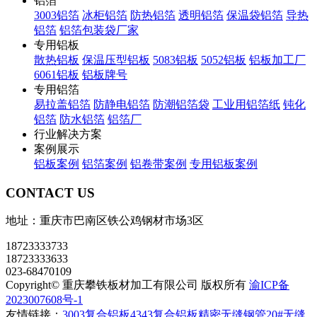
铝箔
3003铝箔
冰柜铝箔
防热铝箔
透明铝箔
保温袋铝箔
导热
铝箔
铝箔包装袋厂家
专用铝板
散热铝板
保温压型铝板
5083铝板
5052铝板
铝板加工厂
6061铝板
铝板牌号
专用铝箔
易拉盖铝箔
防静电铝箔
防潮铝箔袋
工业用铝箔纸
钝化
铝箔
防水铝箔
铝箔厂
行业解决方案
案例展示
铝板案例
铝箔案例
铝卷带案例
专用铝板案例
CONTACT US
地址：重庆市巴南区铁公鸡钢材市场3区
18723333733
18723333633
023-68470109
Copyright© 重庆攀铁板材加工有限公司 版权所有
渝ICP备
2023007608号-1
友情链接：
3003复合铝板
4343复合铝板
精密无缝钢管
20#无缝