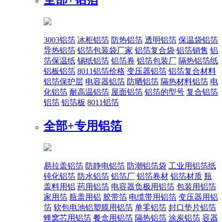
3003铝箔
冰柜铝箔
防热铝箔
透明铝箔
保温袋铝箔
导热铝箔
铝箔包装袋厂家
铝箔复合袋
铝箔销售
铝
箔保温纸
锡纸铝箔
铝箔卷
铝箔包装厂
隔热铝箔纸
铝板铝箔
8011铝箔价格
变压器铝箔
铝箔复合材料
铝箔保护层
电容器铝箔
防晒铝箔
隔热材料铝箔
电
化铝箔
耐高温铝箔
屋面铝箔
铝箔的型号
复合铝箔
铝箔
铝箔板
8011铝箔
全部+
专用铝箔
易拉盖铝箔
防静电铝箔
防潮铝箔袋
工业用铝箔纸
钝化铝箔
防水铝箔
铝箔厂
铝箔卷材
铝箔材质
瓶
盖料用铝
药用铝箔
电容器负极用铝箔
包装用铝箔
家用箔
瓶盖用铝
胶带箔
电缆带用铝箔
变压器用铝
箔
软包电池铝塑膜用铝箔
单零铝箔
封口垫片铝箔
蜂窝芯用铝箔
餐盒用铝箔
隔热铝箔
涂炭铝箔
容器