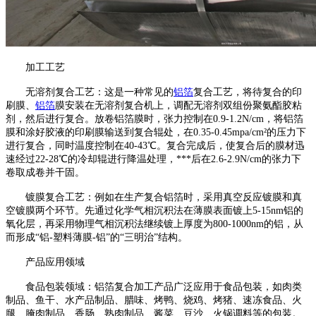
加工工艺
无溶剂复合工艺：这是一种常见的
铝箔
复合工艺，将待复合的印
刷膜、
铝箔
膜安装在无溶剂复合机上，调配无溶剂双组份聚氨酯胶粘
剂，然后进行复合。放卷铝箔膜时，张力控制在0.9-1.2N/cm，将铝箔
膜和涂好胶液的印刷膜输送到复合辊处，在0.35-0.45mpa/cm²的压力下
进行复合，同时温度控制在40-43℃。复合完成后，使复合后的膜材迅
速经过22-28℃的冷却辊进行降温处理，***后在2.6-2.9N/cm的张力下
卷取成卷并干固。
镀膜复合工艺：例如在生产复合铝箔时，采用真空反应镀膜和真
空镀膜两个环节。先通过化学气相沉积法在薄膜表面镀上5-15nm铝的
氧化层，再采用物理气相沉积法继续镀上厚度为800-1000nm的铝，从
而形成“铝-塑料薄膜-铝”的“三明治”结构。
产品应用领域
食品包装领域：铝箔复合加工产品广泛应用于食品包装，如肉类
制品、鱼干、水产品制品、腊味、烤鸭、烧鸡、烤猪、速冻食品、火
腿、腌肉制品、香肠、熟肉制品、酱菜、豆沙、火锅调料等的包装。