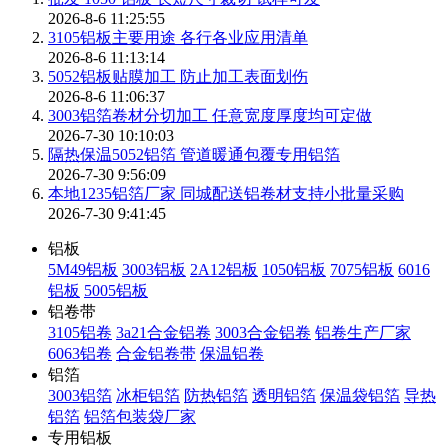
2026-8-6 11:25:55
3105铝板主要用途 各行各业应用清单
2026-8-6 11:13:14
5052铝板贴膜加工 防止加工表面划伤
2026-8-6 11:06:37
3003铝箔卷材分切加工 任意宽度厚度均可定做
2026-7-30 10:10:03
隔热保温5052铝箔 管道暖通包覆专用铝箔
2026-7-30 9:56:09
本地1235铝箔厂家 同城配送铝卷材支持小批量采购
2026-7-30 9:41:45
铝板
5M49铝板
3003铝板
2A12铝板
1050铝板
7075铝板
6016
铝板
5005铝板
铝卷带
3105铝卷
3a21合金铝卷
3003合金铝卷
铝卷生产厂家
6063铝卷
合金铝卷带
保温铝卷
铝箔
3003铝箔
冰柜铝箔
防热铝箔
透明铝箔
保温袋铝箔
导热
铝箔
铝箔包装袋厂家
专用铝板