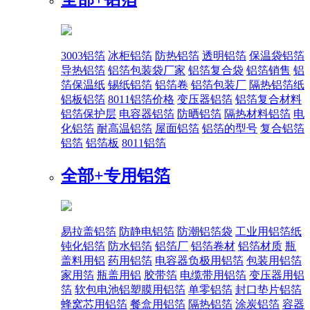
3003铝箔
冰柜铝箔
防热铝箔
透明铝箔
保温袋铝箔
导热铝箔
铝箔包装袋厂家
铝箔复合袋
铝箔销售
铝
箔保温纸
锡纸铝箔
铝箔卷
铝箔包装厂
隔热铝箔纸
铝板铝箔
8011铝箔价格
变压器铝箔
铝箔复合材料
铝箔保护层
电容器铝箔
防晒铝箔
隔热材料铝箔
电
化铝箔
耐高温铝箔
屋面铝箔
铝箔的型号
复合铝箔
铝箔
铝箔板
8011铝箔
全部+
专用铝箔
易拉盖铝箔
防静电铝箔
防潮铝箔袋
工业用铝箔纸
钝化铝箔
防水铝箔
铝箔厂
铝箔卷材
铝箔材质
瓶
盖料用铝
药用铝箔
电容器负极用铝箔
包装用铝箔
家用箔
瓶盖用铝
胶带箔
电缆带用铝箔
变压器用铝
箔
软包电池铝塑膜用铝箔
单零铝箔
封口垫片铝箔
蜂窝芯用铝箔
餐盒用铝箔
隔热铝箔
涂炭铝箔
容器