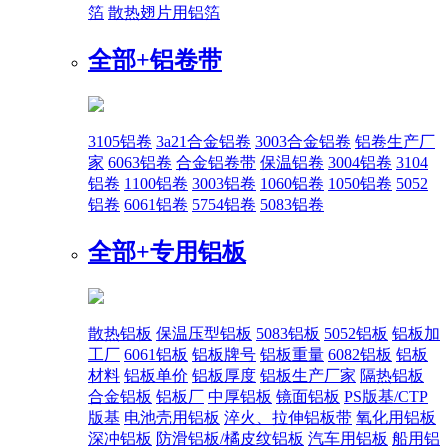
箔
散热翅片用铝箔
全部+
铝卷带
3105铝卷
3a21合金铝卷
3003合金铝卷
铝卷生产厂
家
6063铝卷
合金铝卷带
保温铝卷
3004铝卷
3104
铝卷
1100铝卷
3003铝卷
1060铝卷
1050铝卷
5052
铝卷
6061铝卷
5754铝卷
5083铝卷
全部+
专用铝板
散热铝板
保温压型铝板
5083铝板
5052铝板
铝板加
工厂
6061铝板
铝板牌号
铝板重量
6082铝板
铝板
材料
铝板单价
铝板厚度
铝板生产厂家
隔热铝板
合金铝板
铝板厂
中厚铝板
镜面铝板
PS版基/CTP
版基
电池壳用铝板
淬火、拉伸铝板带
氧化用铝板
深冲铝板
防滑铝板/橘皮纹铝板
汽车用铝板
船用铝