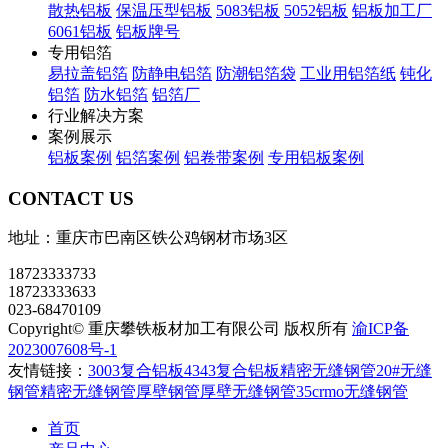
散热铝板
保温压型铝板
5083铝板
5052铝板
铝板加工厂
6061铝板
铝板牌号
专用铝箔
易拉盖铝箔
防静电铝箔
防潮铝箔袋
工业用铝箔纸
钝化
铝箔
防水铝箔
铝箔厂
行业解决方案
案例展示
铝板案例
铝箔案例
铝卷带案例
专用铝板案例
CONTACT US
地址：重庆市巴南区铁公鸡钢材市场3区
18723333733
18723333633
023-68470109
Copyright© 重庆攀铁板材加工有限公司 版权所有
渝ICP备
2023007608号-1
友情链接：
3003复合铝板
4343复合铝板
精密无缝钢管
20#无缝
钢管
精密无缝钢管
厚壁钢管
厚壁无缝钢管
35crmo无缝钢管
首页