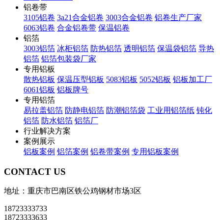
铝卷带
3105铝卷
3a21合金铝卷
3003合金铝卷
铝卷生产厂家
6063铝卷
合金铝卷带
保温铝卷
铝箔
3003铝箔
冰柜铝箔
防热铝箔
透明铝箔
保温袋铝箔
导热
铝箔
铝箔包装袋厂家
专用铝板
散热铝板
保温压型铝板
5083铝板
5052铝板
铝板加工厂
6061铝板
铝板牌号
专用铝箔
易拉盖铝箔
防静电铝箔
防潮铝箔袋
工业用铝箔纸
钝化
铝箔
防水铝箔
铝箔厂
行业解决方案
案例展示
铝板案例
铝箔案例
铝卷带案例
专用铝板案例
CONTACT US
地址：重庆市巴南区铁公鸡钢材市场3区
18723333733
18723333633